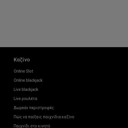
Καζίνο
Online Slot
Online blackjack
Live blackjack
Live ρουλέτα
Δωρεάν περιστροφές
Πώς να παίξεις παιχνίδια καζίνο
Παιχνίδι στο κινητό