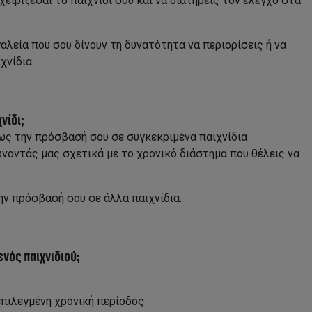
ειρίζεσαι το παιχνίδι σου και να διατηρείς τον έλεγχο στα
αλεία που σου δίνουν τη δυνατότητα να περιορίσεις ή να
χνίδια.
νίδι;
ίως την πρόσβασή σου σε συγκεκριμένα παιχνίδια
νοντάς μας σχετικά με το χρονικό διάστημα που θέλεις να
ην πρόσβασή σου σε άλλα παιχνίδια.
ενός παιχνιδιού;
επιλεγμένη χρονική περίοδος