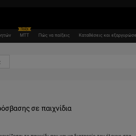
Παίξε
ρητών
MTT
Πώς να παίξεις
Καταθέσεις και εξαργυρώσε
ρόσβασης σε παιχνίδια