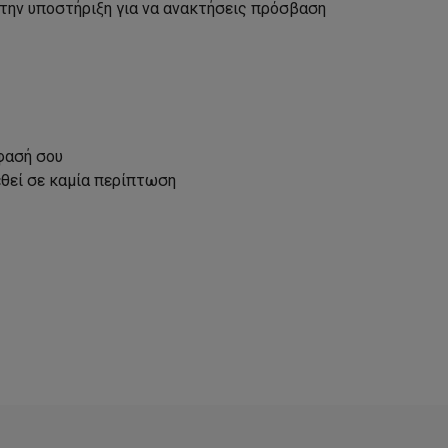
 την υποστήριξη για να ανακτήσεις πρόσβαση
φασή σου
εθεί σε καμία περίπτωση