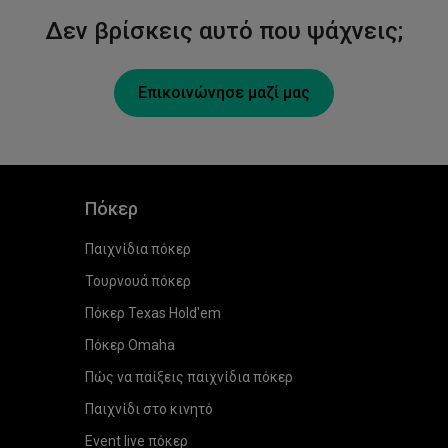
Δεν βρίσκεις αυτό που ψάχνεις;
Επικοινώνησε μαζί μας
Πόκερ
Παιχνίδια πόκερ
Τουρνουά πόκερ
Πόκερ Texas Hold'em
Πόκερ Omaha
Πώς να παίξεις παιχνίδια πόκερ
Παιχνίδι στο κινητό
Event live πόκερ