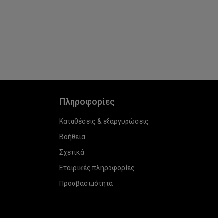
Πληροφορίες
Καταθέσεις & εξαργυρώσεις
Βοήθεια
Σχετικά
Εταιρικές πληροφορίες
Προσβασιμότητα