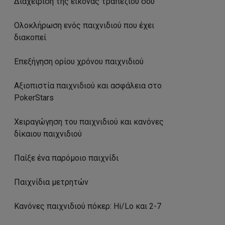
Διαχείριση της εικόνας τραπεζιού σου
Ολοκλήρωση ενός παιχνιδιού που έχει
διακοπεί
Επεξήγηση ορίου χρόνου παιχνιδιού
Αξιοπιστία παιχνιδιού και ασφάλεια στο
PokerStars
Χειραγώγηση του παιχνιδιού και κανόνες
δίκαιου παιχνιδιού
Παίξε ένα παρόμοιο παιχνίδι
Παιχνίδια μετρητών
Κανόνες παιχνιδιού πόκερ: Hi/Lo και 2-7