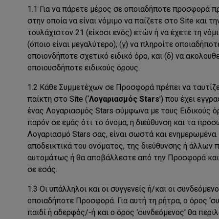
1.1 Για να πάρετε μέρος σε οποιαδήποτε προσφορά πρέ
στην οποία να είναι νόμιμο να παίζετε στο Site και 
τουλάχιστον 21 (είκοσι ενός) ετών ή να έχετε τη νόμ
(όποιο είναι μεγαλύτερο), (γ) να πληροίτε οποιαδήπ
οποιονδήποτε σχετικό ειδικό όρο, και (δ) να ακολουθε
οποιουσδήποτε ειδικούς όρους.
1.2 Κάθε Συμμετέχων σε Προσφορά πρέπει να ταυτίζε
παίκτη στο Site (‘
Λογαριασμός Stars
’) που έχει εγγρ
ένας Λογαριασμός Stars σύμφωνα με τους Ειδικούς ό
παρόν σε εμάς ότι το όνομα, η διεύθυνση και τα προ
Λογαριασμό Stars σας, είναι σωστά και ενημερωμένα.
αποδεικτικά του ονόματος, της διεύθυνσης ή άλλων 
αυτομάτως ή θα αποβάλλεστε από την Προσφορά και 
σε εσάς.
1.3 Οι υπάλληλοι και οι συγγενείς ή/και οι συνδεόμεν
οποιαδήποτε Προσφορά. Για αυτή τη ρήτρα, ο όρος ‘συ
παιδί ή αδερφός/-ή και ο όρος ‘συνδεόμενος’ θα περι