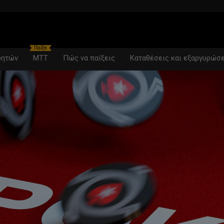
Παίξε
ρητών
MTT
Πώς να παίξεις
Καταθέσεις και εξαργυρώσε