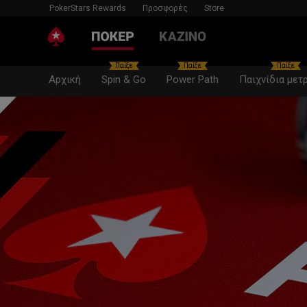
PokerStars Rewards
Προσφορές
Store
Παίξε
Παίξε
Παίξε
Αρχική
Spin & Go
Power Path
Παιχνίδια μετ