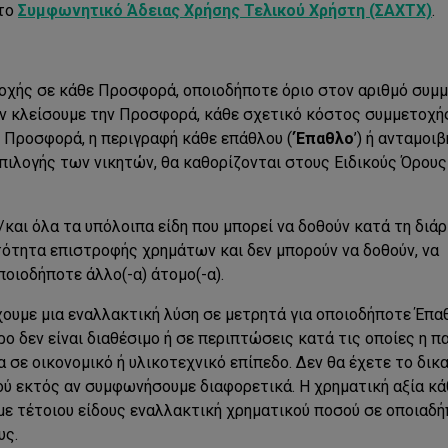
 το
Συμφωνητικό Άδειας Χρήσης Τελικού Χρήστη (ΣΑΧΤΧ)
.
ετοχής σε κάθε Προσφορά, οποιοδήποτε όριο στον αριθμό συ
ριν κλείσουμε την Προσφορά, κάθε σχετικό κόστος συμμετοχή
 Προσφορά, η περιγραφή κάθε επάθλου (‘
Έπαθλο
’) ή ανταμοι
 επιλογής των νικητών, θα καθορίζονται στους Ειδικούς Όρους
και όλα τα υπόλοιπα είδη που μπορεί να δοθούν κατά τη διάρ
τότητα επιστροφής χρημάτων και δεν μπορούν να δοθούν, να
οιοδήποτε άλλο(-α) άτομο(-α).
χουμε μια εναλλακτική λύση σε μετρητά για οποιοδήποτε Έπα
 δεν είναι διαθέσιμο ή σε περιπτώσεις κατά τις οποίες η π
 σε οικονομικό ή υλικοτεχνικό επίπεδο. Δεν θα έχετε το δικ
ύ εκτός αν συμφωνήσουμε διαφορετικά. Η χρηματική αξία κά
με τέτοιου είδους εναλλακτική χρηματικού ποσού σε οποιαδ
υς.