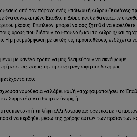
ποθέσεις από τον πάροχο ενός Επάθλου ή Δώρου (‘
Κανόνες τρ
ετε ένα συγκεκριμένο Έπαθλο ή Δώρο και δε θα είμαστε υπεύθυ
ίτου μέρους. Επιπλέον, μπορεί να σας ζητηθεί να εισέλθετε
τους όρους που διέπουν το Έπαθλο ή/και το Δώρο ή/και τη χ
υ. Η μη συμμόρφωση με αυτές τις προϋποθέσεις ενδέχεται ν
τημένοι με κανένα τρόπο να μας δεσμεύσουν να συνάψουμε
νη ή κόστος χωρίς την πρότερη έγγραφη αποδοχή μας.
μμετέχοντα που:
 ισχύουσα νομοθεσία να λάβει και/ή να χρησιμοποιήσει το Έπα
ον Συμμετέχοντα θα ήταν άνομη, ή
ι, τη συμμετοχή ή τη λήψη αλληλογραφίας σχετικά με τα προϊό
μπορεί να κερδηθεί μέσω της χρήσης αυτών των προϊόντων κ