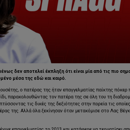
ένως δεν αποτελεί έκπληξη ότι είναι μία από τις πιο σημ
ωμένο μέσα της εδώ και καιρό.
χουσέτης, ο πατέρας της ήταν επαγγελματίας παίκτης πόκερ
δι, παρακολουθώντας τον πατέρα της σε όλη του τη διαδρομ
απτύσσοντας τις δικές της δεξιότητες στην πορεία τις οποίε
τέρας της. Αλλά όλα ξεκίνησαν όταν μετακόμισε στο Λας Βέγ
 έγινε επαγγελματίας το 2013 και κατάφερε να τερματίσει α