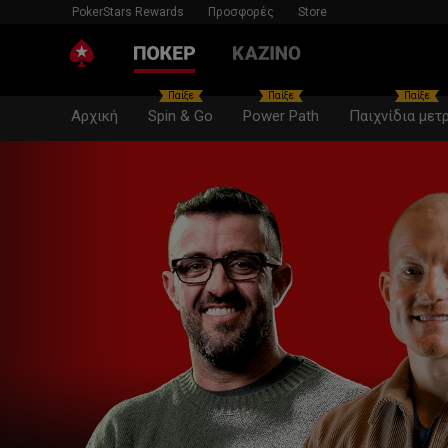
PokerStars Rewards
Προσφορές
Store
Παίξε
Παίξε
Παίξε
Αρχική
Spin & Go
Power Path
Παιχνίδια μετ