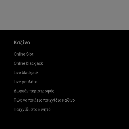
Καζίνο
Online Slot
Online blackjack
Live blackjack
Live ρουλέτα
Δωρεάν περιστροφές
Πώς να παίξεις παιχνίδια καζίνο
Παιχνίδι στο κινητό