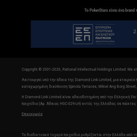
hgc
Copyright © 2001-2026, Rational Intellectual Holdings Limited. Με
Λειτουργεί υπό την άδεια της Diamond Link Limited, μια εταιρεί
καταχωρημένη διεύθυνση Spinola Terraces, Mikiel Ang Borg Street, 
Η Diamond Link Limited είναι αδειοδοτημένη από την Ελληνική Επι
παιχνίδια (Αρ. Άδειας HGC-029-LH) εντός της Ελλάδας σε παίκτε
Επικοινωνία
Τα διαδικτυακά τυχερά παιχνίδια ρυθμίζονται στην Ελλάδα από την