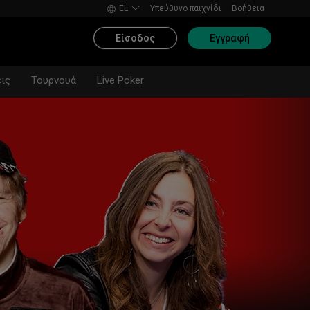
EL
Υπεύθυνο παιχνίδι
Βοήθεια
Είσοδος
Εγγραφή
ις
Τουρνουά
Live Poker