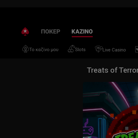
Το καζίνο μου
Slots
Live Casino
Treats of Terror