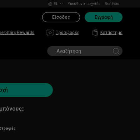
EL
Υπεύθυνο παιχνίδι
Βοήθεια
Είσοδος
Εγγραφή
kerStars Rewards
Προσφορές
Κατάστημα
οχή
 μπόνους:
:
στροφές