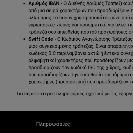
Αριθμός IBAN -
Ο Διεθνής Αριθμός Τραπεζικού Λ
από μια σειρά χαρακτήρων που προσδιορίζουν 
αλλά προς το παρόν χρησιμοποιείται μόνο από 
ευρωπαϊκές χώρες και προαιρετικό για όλες τις 
τράπεζά σου απευθείας προτού προχωρήσεις σ
Swift Code -
Ο Κωδικός Αναγνώρισης Τράπεζας (B
μιας συγκεκριμένης τράπεζας. Είναι απαραίτητ
κωδικός BIC περιλαμβάνει οκτώ ή έντεκα συνε
αλφαβητικοί χαρακτήρες που προσδιορίζουν μι
προσδιορίζουν τον κωδικό ISO της χώρας, κωδικ
που προσδιορίζουν την τοποθεσία του ιδρύματο
χαρακτήρες (προαιρετικό) που προσδιορίζουν τ
Για περισσότερες πληροφορίες σχετικά με τις εξαρ
Πληροφορίες