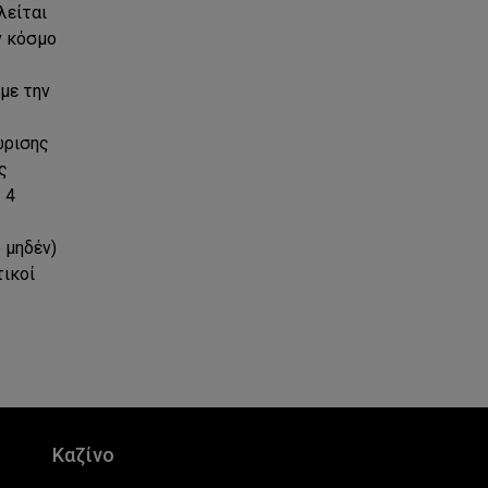
λείται
ν κόσμο
 με την
ώρισης
ς
 4
 μηδέν)
ικοί
Καζίνο